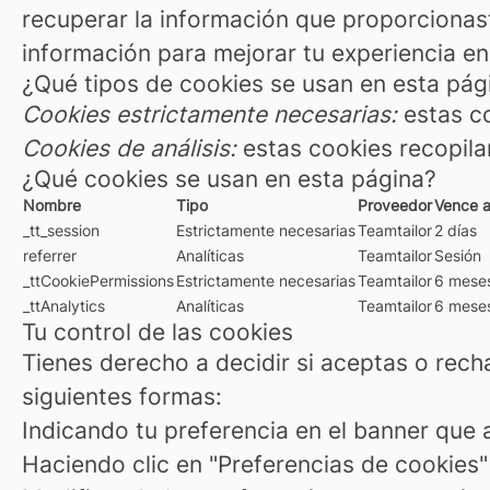
recuperar la información que proporcionas
información para mejorar tu experiencia en
¿Qué tipos de cookies se usan en esta pág
Cookies estrictamente necesarias:
estas co
Cookies de análisis:
estas cookies recopila
¿Qué cookies se usan en esta página?
Nombre
Tipo
Proveedor
Vence a
_tt_session
Estrictamente necesarias
Teamtailor
2 días
referrer
Analíticas
Teamtailor
Sesión
_ttCookiePermissions
Estrictamente necesarias
Teamtailor
6 mese
_ttAnalytics
Analíticas
Teamtailor
6 mese
Tu control de las cookies
Tienes derecho a decidir si aceptas o rech
siguientes formas:
Indicando tu preferencia en el banner que a
Haciendo clic en "Preferencias de cookies" 