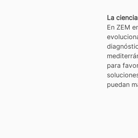
La ciencia
En ZEM en
evolucion
diagnóstic
mediterrá
para favo
solucione
puedan ma