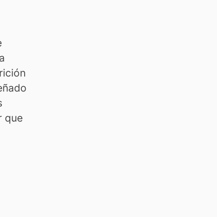
e
a
rición
señado
s
r que